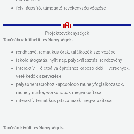
felvilágosító, támogató tevékenység végzése
Projekttevékenységek
Tanórához köthető tevékenységek:
rendhagyó, tematikus órák, találkozók szervezése
iskolalátogatás, nyílt nap, pályaválasztási rendezvény
interaktív – életpálya-építéshez kapcsolódó – versenyek,
vetélkedők szervezése
pályaorientációhoz kapcsolódó műhelyfoglalkozások,
műhelymunka, workshopok megvalósítása
interaktív tematikus játszóházak megvalósítása
Tanórán kívüli tevékenységek: