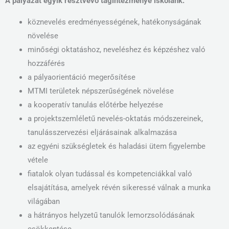
A pályázat egyik résztvevő tagintézménye iskolánk.
köznevelés eredményességének, hatékonyságának
növelése
minőségi oktatáshoz, neveléshez és képzéshez való
hozzáférés
a pályaorientáció megerősítése
MTMI területek népszerűségének növelése
a kooperatív tanulás előtérbe helyezése
a projektszemléletű nevelés-oktatás módszereinek,
tanulásszervezési eljárásainak alkalmazása
az egyéni szükségletek és haladási ütem figyelembe
vétele
fiatalok olyan tudással és kompetenciákkal való
elsajátítása, amelyek révén sikeressé válnak a munka
világában
a hátrányos helyzetű tanulók lemorzsolódásának
csökkentése