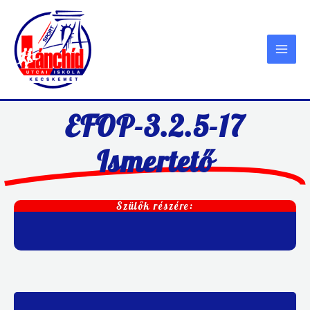
Skip
to
content
EFOP-3.2.5-17
Ismertető
Szülők részére: