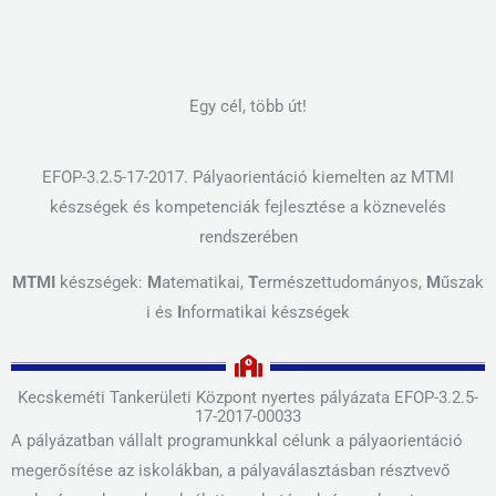
Egy cél, több út!
EFOP-3.2.5-17-2017. Pályaorientáció kiemelten az MTMI
készségek és kompetenciák fejlesztése a köznevelés
rendszerében
MTMI
készségek:
M
atematikai,
T
ermészettudományos,
M
űszak
i és
I
nformatikai készségek
Kecskeméti Tankerületi Központ nyertes pályázata EFOP-3.2.5-
17-2017-00033
A pályázatban vállalt programunkkal célunk a pályaorientáció
megerősítése az iskolákban, a pályaválasztásban résztvevő