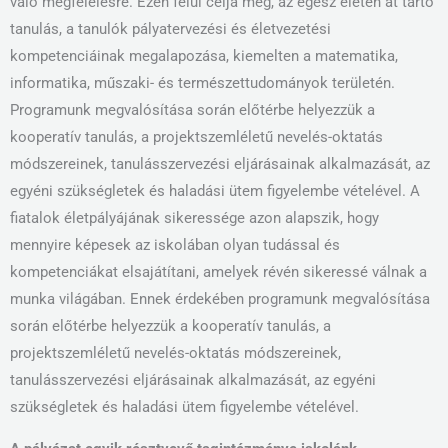
való megfelelésre. Ezen felül célja még, az egész életen át tartó
tanulás, a tanulók pályatervezési és életvezetési
kompetenciáinak megalapozása, kiemelten a matematika,
informatika, műszaki- és természettudományok területén.
Programunk megvalósítása során előtérbe helyezzük a
kooperatív tanulás, a projektszemléletű nevelés-oktatás
módszereinek, tanulásszervezési eljárásainak alkalmazását, az
egyéni szükségletek és haladási ütem figyelembe vételével. A
fiatalok életpályájának sikeressége azon alapszik, hogy
mennyire képesek az iskolában olyan tudással és
kompetenciákat elsajátítani, amelyek révén sikeressé válnak a
munka világában. Ennek érdekében programunk megvalósítása
során előtérbe helyezzük a kooperatív tanulás, a
projektszemléletű nevelés-oktatás módszereinek,
tanulásszervezési eljárásainak alkalmazását, az egyéni
szükségletek és haladási ütem figyelembe vételével.