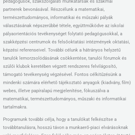
pedagógusok, szakszolgálati munkatársak és szakmai
partnerek bevonásával. Részcélunk a matematikai,
természettudományos, informatikai és műszaki pályák
választásának népszerűbbé tétele, együttműködve az iskolai
pályaorientációs tevékenységet folytató pedagógusokkal, a
szakképzési centrumok és felsőoktatási intézmények oktatási,
képzési referenseivel. További célunk a hátrányos helyzetű
tanulók lemorzsolódásának csökkentése, tanulói fórumok és
szülői klubok keretében végzett rendszeres felvilágosító,
támogató tevékenység végzésével. Fontos célkitűzésünk a
mindenki számára elérhető tájékoztató anyagok (kiadvány, film)
webes, illetve papíralapú megjelenítése, fókuszálva a
matematikai, természettudományos, műszaki és informatikai
tartalmakra.
Programunk további célja, hogy a tanulókat felkészítse a
továbbtanulásra, hosszú távon a munkaerő-piaci elvárásoknak