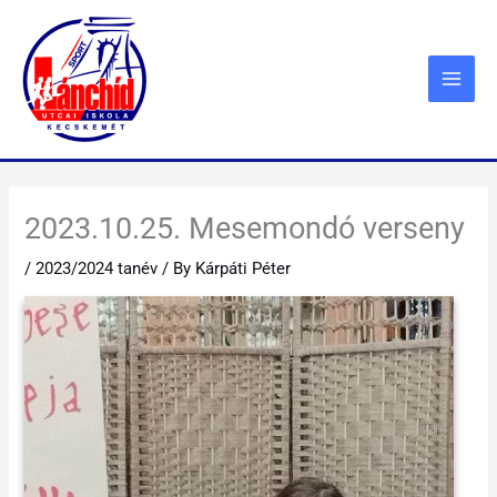
Skip
to
content
2023.10.25. Mesemondó verseny
/
2023/2024 tanév
/ By
Kárpáti Péter