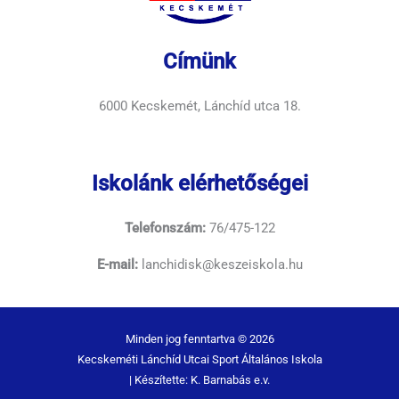
Címünk
6000 Kecskemét, Lánchíd utca 18.
Iskolánk elérhetőségei
Telefonszám:
76/475-122
E-mail:
lanchidisk@keszeiskola.hu
Minden jog fenntartva © 2026
Kecskeméti Lánchíd Utcai Sport Általános Iskola
| Készítette: K. Barnabás e.v.