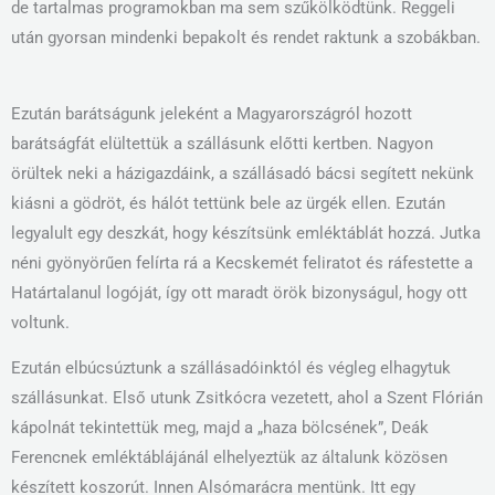
de tartalmas programokban ma sem szűkölködtünk. Reggeli
után gyorsan mindenki bepakolt és rendet raktunk a szobákban.
Ezután barátságunk jeleként a Magyarországról hozott
barátságfát elültettük a szállásunk előtti kertben. Nagyon
örültek neki a házigazdáink, a szállásadó bácsi segített nekünk
kiásni a gödröt, és hálót tettünk bele az ürgék ellen. Ezután
legyalult egy deszkát, hogy készítsünk emléktáblát hozzá. Jutka
néni gyönyörűen felírta rá a Kecskemét feliratot és ráfestette a
Határtalanul logóját, így ott maradt örök bizonyságul, hogy ott
voltunk.
Ezután elbúcsúztunk a szállásadóinktól és végleg elhagytuk
szállásunkat. Első utunk Zsitkócra vezetett, ahol a Szent Flórián
kápolnát tekintettük meg, majd a „haza bölcsének”, Deák
Ferencnek emléktáblájánál elhelyeztük az általunk közösen
készített koszorút. Innen Alsómarácra mentünk. Itt egy