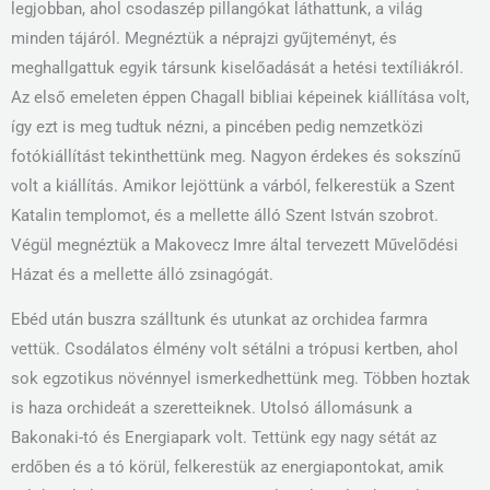
legjobban, ahol csodaszép pillangókat láthattunk, a világ
minden tájáról. Megnéztük a néprajzi gyűjteményt, és
meghallgattuk egyik társunk kiselőadását a hetési textíliákról.
Az első emeleten éppen Chagall bibliai képeinek kiállítása volt,
így ezt is meg tudtuk nézni, a pincében pedig nemzetközi
fotókiállítást tekinthettünk meg. Nagyon érdekes és sokszínű
volt a kiállítás. Amikor lejöttünk a várból, felkerestük a Szent
Katalin templomot, és a mellette álló Szent István szobrot.
Végül megnéztük a Makovecz Imre által tervezett Művelődési
Házat és a mellette álló zsinagógát.
Ebéd után buszra szálltunk és utunkat az orchidea farmra
vettük. Csodálatos élmény volt sétálni a trópusi kertben, ahol
sok egzotikus növénnyel ismerkedhettünk meg. Többen hoztak
is haza orchideát a szeretteiknek. Utolsó állomásunk a
Bakonaki-tó és Energiapark volt. Tettünk egy nagy sétát az
erdőben és a tó körül, felkerestük az energiapontokat, amik