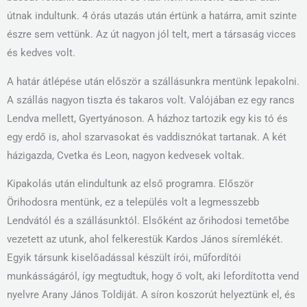
útnak indultunk. 4 órás utazás után értünk a határra, amit szinte
észre sem vettünk. Az út nagyon jól telt, mert a társaság vicces
és kedves volt.
A határ átlépése után először a szállásunkra mentünk lepakolni.
A szállás nagyon tiszta és takaros volt. Valójában ez egy rancs
Lendva mellett, Gyertyánoson. A házhoz tartozik egy kis tó és
egy erdő is, ahol szarvasokat és vaddisznókat tartanak. A két
házigazda, Cvetka és Leon, nagyon kedvesek voltak.
Kipakolás után elindultunk az első programra. Először
Örihodosra mentünk, ez a település volt a legmesszebb
Lendvától és a szállásunktól. Elsőként az őrihodosi temetőbe
vezetett az utunk, ahol felkerestük Kardos János síremlékét.
Egyik társunk kiselőadással készült írói, műfordítói
munkásságáról, így megtudtuk, hogy ő volt, aki lefordította vend
nyelvre Arany János Toldiját. A síron koszorút helyeztünk el, és