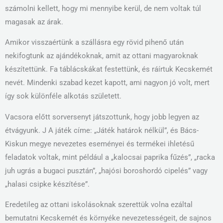
számolni kellett, hogy mi mennyibe kerül, de nem voltak túl
magasak az árak.
Amikor visszaértünk a szállásra egy rövid pihenő után
nekifogtunk az ajándékoknak, amit az ottani magyaroknak
készítettünk. Fa táblácskákat festettünk, és ráírtuk Kecskemét
nevét. Mindenki szabad kezet kapott, ami nagyon jó volt, mert
így sok különféle alkotás született.
Vacsora előtt sorversenyt játszottunk, hogy jobb legyen az
étvágyunk. J A játék címe: „Játék határok nélkül”, és Bács-
Kiskun megye nevezetes eseményei és termékei ihletésű
feladatok voltak, mint például a „kalocsai paprika fűzés”, „racka
juh ugrás a bugaci pusztán”, „hajósi boroshordó cipelés” vagy
„halasi csipke készítése”.
Eredetileg az ottani iskolásoknak szerettük volna ezáltal
bemutatni Kecskemét és környéke nevezetességeit, de sajnos