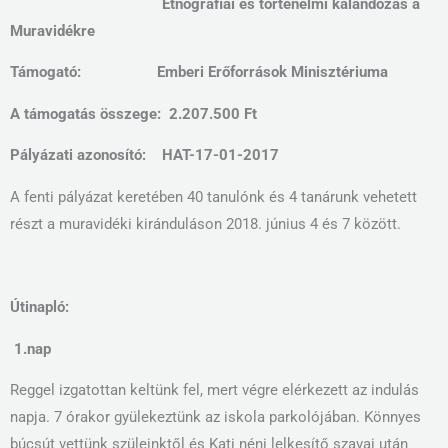
Etnográfiai és történelmi kalandozás a
Muravidékre
Támogató: Emberi Erőforrások Minisztériuma
A támogatás összege: 2.207.500 Ft
Pályázati azonosító: HAT-17-01-2017
A fenti pályázat keretében 40 tanulónk és 4 tanárunk vehetett
részt a muravidéki kiránduláson 2018. június 4 és 7 között.
Útinapló:
1.
nap
Reggel izgatottan keltünk fel, mert végre elérkezett az indulás
napja. 7 órakor gyülekeztünk az iskola parkolójában. Könnyes
búcsút vettünk szüleinktől és Kati néni lelkesítő szavai után