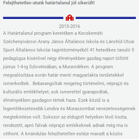
Felejthetetlen utunk határtalanul jól sikerült!
2015-2016
A Határtalanul program keretében a Kecskeméti
Széchenyivárosi Arany János Általános Iskola és Lánchíd Utcai
Sport Általános Iskolai tagintézményéből 41 hetedikes tanuló 5
pedagógus kísérővel négy élményekben gazdag napot töltött
június 1-4-ig Szlovéniában, a Muravidéken. A program
megvalósítása során határ menti magyarlakta területekkel
ismerkedtek. Bebarangoltak rengeteg történelmi, néprajzi és
kulturális emlékhelyet, sok ismerettel gyarapodtak,
élményekben gazdagon tértek haza. Ezek közül is a
legemlékezetesebb Lendva és Muraszombat nevezetességeinek
megtekintése volt. Sokszor az eldugott helyeken lévő tiszta,
rendezett, apró falvak néprajzi emlékeknek adnak még ma is
otthont. A kirándulás felejthetetlen estéje maradt a közös