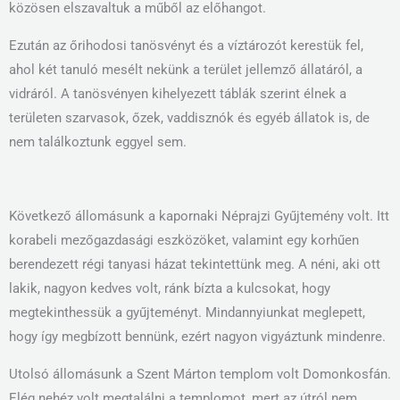
közösen elszavaltuk a műből az előhangot.
Ezután az őrihodosi tanösvényt és a víztározót kerestük fel,
ahol két tanuló mesélt nekünk a terület jellemző állatáról, a
vidráról. A tanösvényen kihelyezett táblák szerint élnek a
területen szarvasok, őzek, vaddisznók és egyéb állatok is, de
nem találkoztunk eggyel sem.
Következő állomásunk a kapornaki Néprajzi Gyűjtemény volt. Itt
korabeli mezőgazdasági eszközöket, valamint egy korhűen
berendezett régi tanyasi házat tekintettünk meg. A néni, aki ott
lakik, nagyon kedves volt, ránk bízta a kulcsokat, hogy
megtekinthessük a gyűjteményt. Mindannyiunkat meglepett,
hogy így megbízott bennünk, ezért nagyon vigyáztunk mindenre.
Utolsó állomásunk a Szent Márton templom volt Domonkosfán.
Elég nehéz volt megtalálni a templomot, mert az útról nem