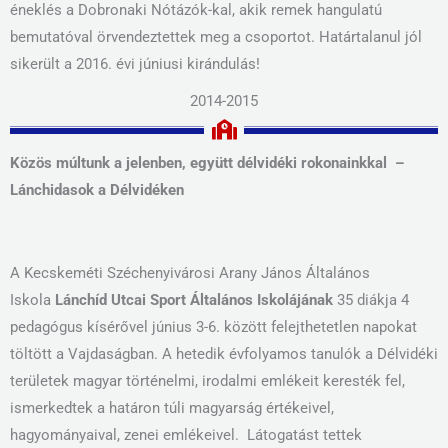
éneklés a Dobronaki Nótázók-kal, akik remek hangulatú
bemutatóval örvendeztettek meg a csoportot. Határtalanul jól
sikerült a 2016. évi júniusi kirándulás!
2014-2015
Közös múltunk a jelenben, együtt délvidéki rokonainkkal –
Lánchidasok a Délvidéken
A Kecskeméti Széchenyivárosi Arany János Általános
Iskola
Lánchíd Utcai Sport Általános Iskolájának
35 diákja 4
pedagógus kísérővel június 3-6. között felejthetetlen napokat
töltött a Vajdaságban. A hetedik évfolyamos tanulók a Délvidéki
területek magyar történelmi, irodalmi emlékeit keresték fel,
ismerkedtek a határon túli magyarság értékeivel,
hagyományaival, zenei emlékeivel. Látogatást tettek