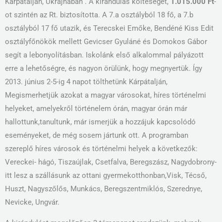
Kárpátalján, Ukrajnában . A kirándulás költéségét,
1.015.000 Ft
-
ot szintén az Rt. biztosította. A 7.a osztályból 18 fő, a 7.b
osztályból 17 fő utazik, és Terecskei Emőke, Bendéné Kiss Edit
osztályfőnökök mellett Gevicser Gyuláné és Domokos Gábor
segít a lebonyolításban. Iskolánk első alkalommal pályázott
erre a lehetőségre, és nagyon örülünk, hogy megnyertük. Így
2013. június 2-5-ig 4 napot tölthetünk Kárpátalján,
Megismerhetjük azokat a magyar városokat, híres történelmi
helyeket, amelyekről történelem órán, magyar órán már
hallottunk,tanultunk, már ismerjük a hozzájuk kapcsolódó
eseményeket, de még sosem jártunk ott. A programban
szereplő híres városok és történelmi helyek a következők:
Vereckei- hágó, Tiszaújlak, Csetfalva, Beregszász, Nagydobrony-
itt lesz a szállásunk az ottani gyermekotthonban,Visk, Técső,
Huszt, Nagyszőlős, Munkács, Beregszentmiklós, Szerednye,
Nevicke, Ungvár.