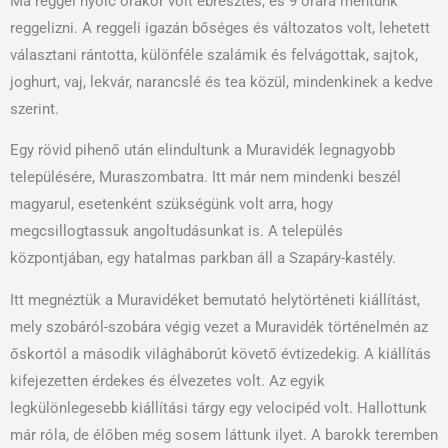
Ma reggel nyolc órakor volt ébresztés, és 9 órára mentünk
reggelizni. A reggeli igazán bőséges és változatos volt, lehetett
választani rántotta, különféle szalámik és felvágottak, sajtok,
joghurt, vaj, lekvár, narancslé és tea közül, mindenkinek a kedve
szerint.
Egy rövid pihenő után elindultunk a Muravidék legnagyobb
településére, Muraszombatra. Itt már nem mindenki beszél
magyarul, esetenként szükségünk volt arra, hogy
megcsillogtassuk angoltudásunkat is. A település
központjában, egy hatalmas parkban áll a Szapáry-kastély.
Itt megnéztük a Muravidéket bemutató helytörténeti kiállítást,
mely szobáról-szobára végig vezet a Muravidék történelmén az
őskortól a második világháborút követő évtizedekig. A kiállítás
kifejezetten érdekes és élvezetes volt. Az egyik
legkülönlegesebb kiállítási tárgy egy velocipéd volt. Hallottunk
már róla, de élőben még sosem láttunk ilyet. A barokk teremben