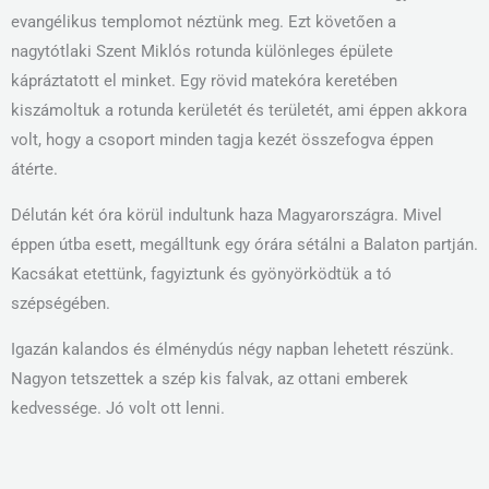
evangélikus templomot néztünk meg. Ezt követően a
nagytótlaki Szent Miklós rotunda különleges épülete
kápráztatott el minket. Egy rövid matekóra keretében
kiszámoltuk a rotunda kerületét és területét, ami éppen akkora
volt, hogy a csoport minden tagja kezét összefogva éppen
átérte.
Délután két óra körül indultunk haza Magyarországra. Mivel
éppen útba esett, megálltunk egy órára sétálni a Balaton partján.
Kacsákat etettünk, fagyiztunk és gyönyörködtük a tó
szépségében.
Igazán kalandos és élménydús négy napban lehetett részünk.
Nagyon tetszettek a szép kis falvak, az ottani emberek
kedvessége. Jó volt ott lenni.