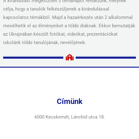
A kirándulást megelőzően 3 témanapot rendezünk, melynek
célja, hogy a tanulók felkészüljenek a kirándulással
kapcsolatos témákból. Majd a hazaérkezés után 2 alkalommal
mesélhetik el az élményeiket a többi diáknak. Ekkor bemutatják
az Ukrajnában készült fotókat, videókat, prezentációkat
iskolánk többi tanulójának, nevelőjének.
Címünk
6000 Kecskemét, Lánchíd utca 18.