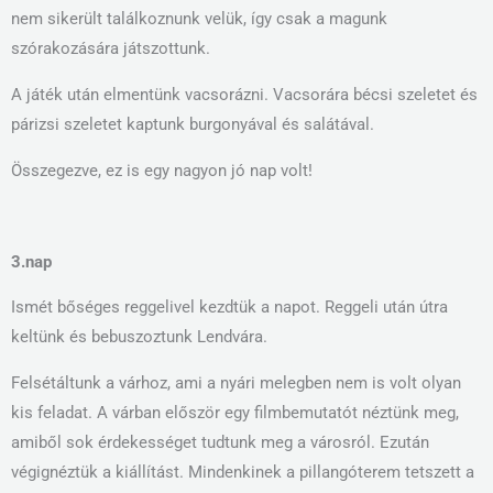
nem sikerült találkoznunk velük, így csak a magunk
szórakozására játszottunk.
A játék után elmentünk vacsorázni. Vacsorára bécsi szeletet és
párizsi szeletet kaptunk burgonyával és salátával.
Összegezve, ez is egy nagyon jó nap volt!
3.nap
Ismét bőséges reggelivel kezdtük a napot. Reggeli után útra
keltünk és bebuszoztunk Lendvára.
Felsétáltunk a várhoz, ami a nyári melegben nem is volt olyan
kis feladat. A várban először egy filmbemutatót néztünk meg,
amiből sok érdekességet tudtunk meg a városról. Ezután
végignéztük a kiállítást. Mindenkinek a pillangóterem tetszett a