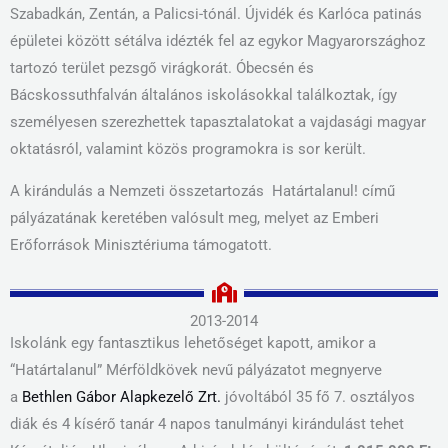
Szabadkán, Zentán, a Palicsi-tónál. Újvidék és Karlóca patinás
épületei között sétálva idézték fel az egykor Magyarországhoz
tartozó terület pezsgő virágkorát. Óbecsén és
Bácskossuthfalván általános iskolásokkal találkoztak, így
személyesen szerezhettek tapasztalatokat a vajdasági magyar
oktatásról, valamint közös programokra is sor került.
A kirándulás a Nemzeti összetartozás Határtalanul! című
pályázatának keretében valósult meg, melyet az Emberi
Erőforrások Minisztériuma támogatott.
2013-2014
Iskolánk egy fantasztikus lehetőséget kapott, amikor a
“Határtalanul” Mérföldkövek nevű pályázatot megnyerve
a
Bethlen Gábor Alapkezelő Zrt.
jóvoltából 35 fő 7. osztályos
diák és 4 kísérő tanár 4 napos tanulmányi kirándulást tehet