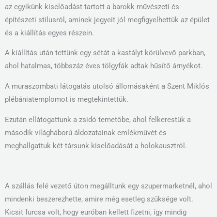
az egyikünk kiselőadást tartott a barokk művészeti és
építészeti stílusról, aminek jegyeit jól megfigyelhettük az épület
és a kiállítás egyes részein.
A kiállítás után tettünk egy sétát a kastályt körülvevő parkban,
ahol hatalmas, többszáz éves tölgyfák adtak hűsítő árnyékot.
A muraszombati látogatás utolsó állomásaként a Szent Miklós
plébániatemplomot is megtekintettük.
Ezután ellátogattunk a zsidó temetőbe, ahol felkerestük a
második világháború áldozatainak emlékművét és
meghallgattuk két társunk kiselőadását a holokausztról.
A szállás felé vezető úton megálltunk egy szupermarketnél, ahol
mindenki beszerezhette, amire még esetleg szüksége volt.
Kicsit furcsa volt, hogy euróban kellett fizetni, így mindig