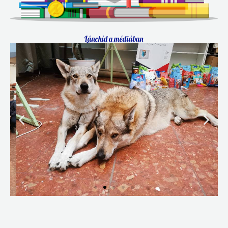
Lánchíd a médiában
Állatok világnapja
Tovább a cikkre!