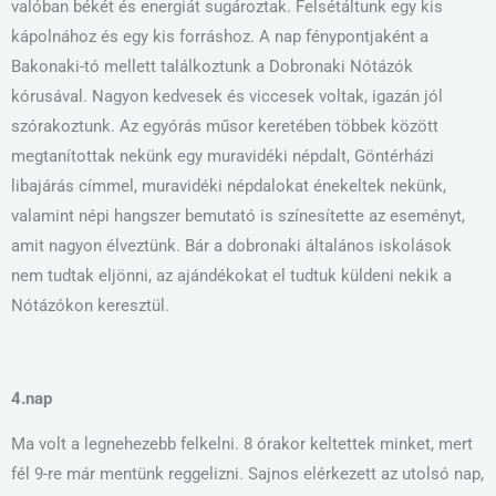
valóban békét és energiát sugároztak. Felsétáltunk egy kis
kápolnához és egy kis forráshoz. A nap fénypontjaként a
Bakonaki-tó mellett találkoztunk a Dobronaki Nótázók
kórusával. Nagyon kedvesek és viccesek voltak, igazán jól
szórakoztunk. Az egyórás műsor keretében többek között
megtanítottak nekünk egy muravidéki népdalt, Göntérházi
libajárás címmel, muravidéki népdalokat énekeltek nekünk,
valamint népi hangszer bemutató is színesítette az eseményt,
amit nagyon élveztünk. Bár a dobronaki általános iskolások
nem tudtak eljönni, az ajándékokat el tudtuk küldeni nekik a
Nótázókon keresztül.
4.nap
Ma volt a legnehezebb felkelni. 8 órakor keltettek minket, mert
fél 9-re már mentünk reggelizni. Sajnos elérkezett az utolsó nap,