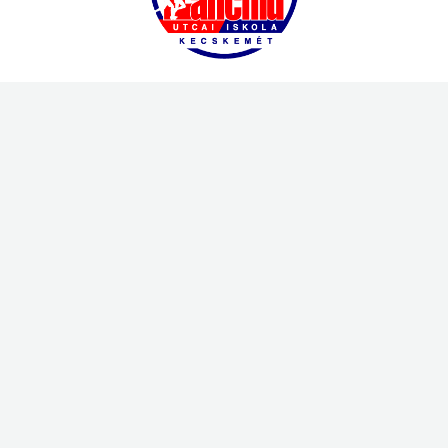
Címünk
6000 Kecskemét, Lánchíd utca 18.
Iskolánk elérhetőségei
Telefonszám:
76/475-122
E-mail:
lanchidisk@keszeiskola.hu
Minden jog fenntartva © 2026
Kecskeméti Lánchíd Utcai Sport Általános Iskola