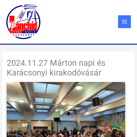
Skip
to
content
2024.11.27 Márton napi és
Karácsonyi kirakodóvásár