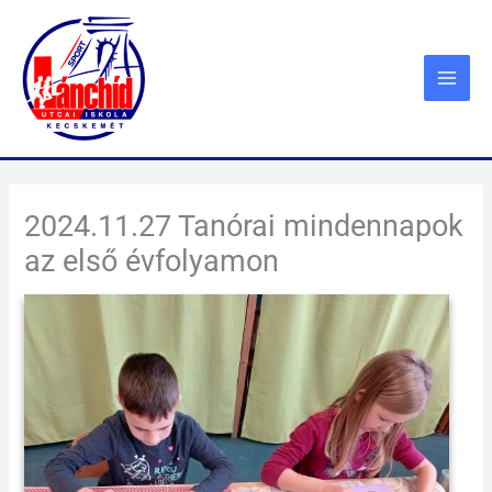
Skip
to
content
2024.11.27 Tanórai mindennapok
az első évfolyamon