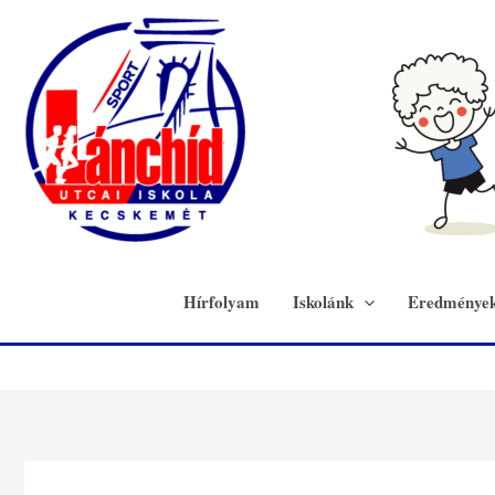
Skip
to
content
Hírfolyam
Iskolánk
Eredménye