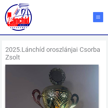
Skip
to
content
2025.Lánchíd oroszlánjai Csorba
Zsolt