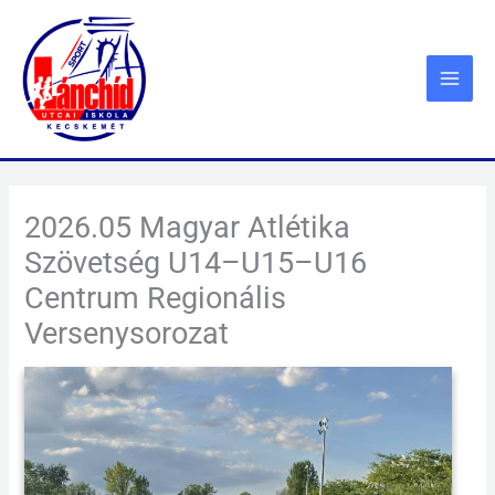
Skip
to
content
2026.05 Magyar Atlétika
Szövetség U14–U15–U16
Centrum Regionális
Versenysorozat