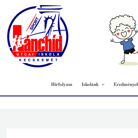
Skip
to
content
Hírfolyam
Iskolánk
Eredménye