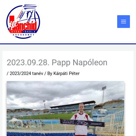
Skip
to
content
2023.09.28. Papp Napóleon
/
2023/2024 tanév
/ By
Kárpáti Péter