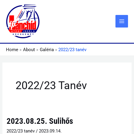
Skip
to
content
Home
About
Galéria
2022/23 tanév
2022/23 Tanév
2023.08.25.
2023.08.25. Sulihős
Sulihős
2022/23 tanév
/
2023.09.14.