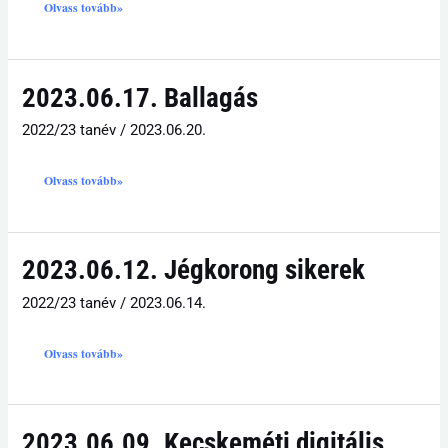
Olvass tovább»
2023.06.17.
2023.06.17. Ballagás
Ballagás
2022/23 tanév
/
2023.06.20.
Olvass tovább»
2023.06.12.
2023.06.12. Jégkorong sikerek
Jégkorong
sikerek
2022/23 tanév
/
2023.06.14.
Olvass tovább»
2023.06.09.
2023.06.09. Kecskeméti digitális
Kecskeméti