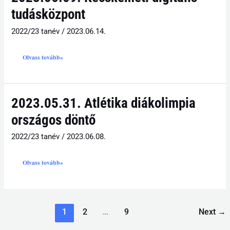
digitális
tudásközpont
tudásközpont
2022/23 tanév
/
2023.06.14.
Olvass tovább»
2023.05.31.
2023.05.31. Atlétika diákolimpia
Atlétika
diákolimpia
országos
országos döntő
döntő
2022/23 tanév
/
2023.06.08.
Olvass tovább»
1
2
…
9
Next
→