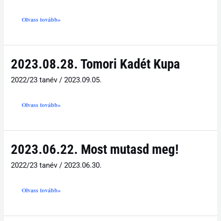
Olvass tovább»
2023.08.28.
2023.08.28. Tomori Kadét Kupa
Tomori
Kadét
Kupa
2022/23 tanév
/
2023.09.05.
Olvass tovább»
2023.06.22.
2023.06.22. Most mutasd meg!
Most
mutasd
meg!
2022/23 tanév
/
2023.06.30.
Olvass tovább»