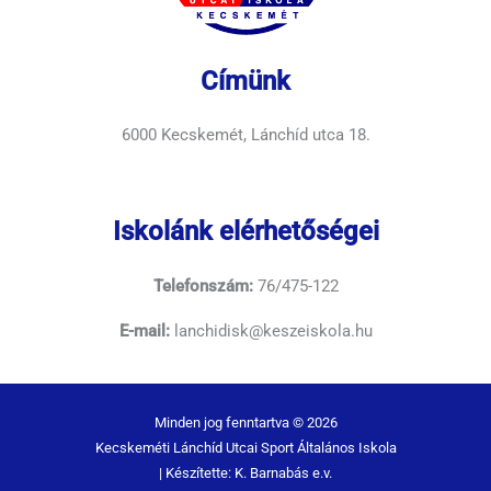
Címünk
6000 Kecskemét, Lánchíd utca 18.
Iskolánk elérhetőségei
Telefonszám:
76/475-122
E-mail:
lanchidisk@keszeiskola.hu
Minden jog fenntartva © 2026
Kecskeméti Lánchíd Utcai Sport Általános Iskola
| Készítette: K. Barnabás e.v.