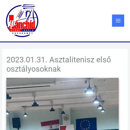
Skip
to
content
2023.01.31. Asztalitenisz első
osztályosoknak