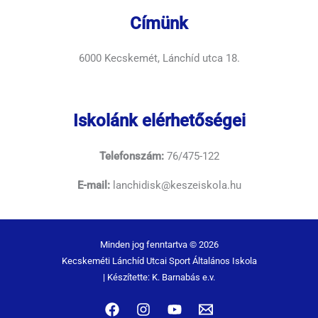
Címünk
6000 Kecskemét, Lánchíd utca 18.
Iskolánk elérhetőségei
Telefonszám:
76/475-122
E-mail:
lanchidisk@keszeiskola.hu
Minden jog fenntartva © 2026
Kecskeméti Lánchíd Utcai Sport Általános Iskola
| Készítette: K. Barnabás e.v.