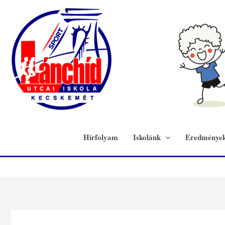
Skip
to
content
Hírfolyam
Iskolánk
Eredménye