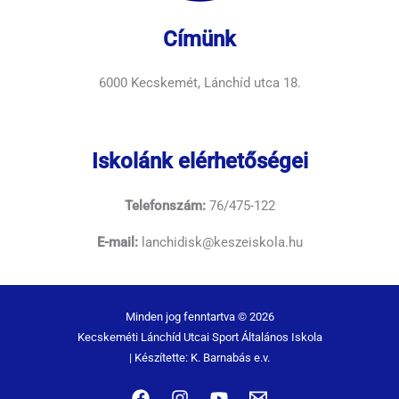
Címünk
6000 Kecskemét, Lánchíd utca 18.
Iskolánk elérhetőségei
Telefonszám:
76/475-122
E-mail:
lanchidisk@keszeiskola.hu
Minden jog fenntartva © 2026
Kecskeméti Lánchíd Utcai Sport Általános Iskola
| Készítette: K. Barnabás e.v.