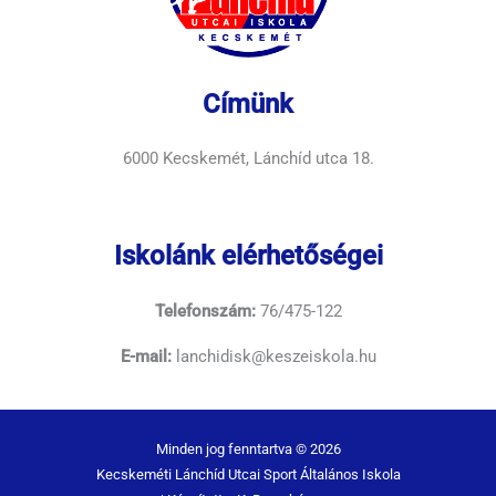
Címünk
6000 Kecskemét, Lánchíd utca 18.
Iskolánk elérhetőségei
Telefonszám:
76/475-122
E-mail:
lanchidisk@keszeiskola.hu
Minden jog fenntartva © 2026
Kecskeméti Lánchíd Utcai Sport Általános Iskola