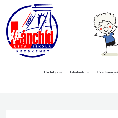
Skip
to
content
Hírfolyam
Iskolánk
Eredménye