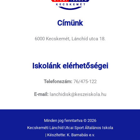
Címünk
6000 Kecskemét, Lánchíd utca 18.
Iskolánk elérhetőségei
Telefonszám:
76/475-122
E-mail:
lanchidisk@keszeiskola.hu
Minden jog fenntartva © 2026
Kecskeméti Lánchíd Utcai Sport Általános Iskola
| Készítette: K. Barnabás e.v.