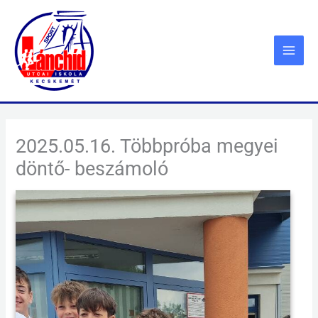
Skip
to
content
2025.05.16. Többpróba megyei
döntő- beszámoló