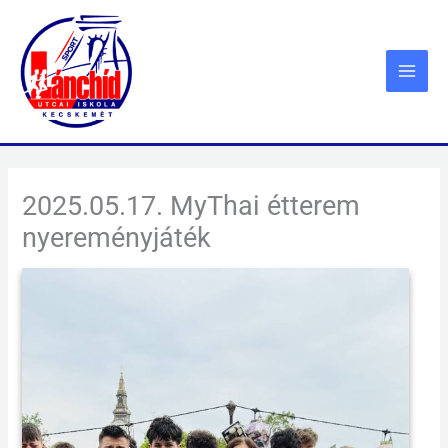
Skip
to
content
2025.05.17. MyThai étterem
nyereményjáték