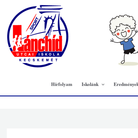
Skip
to
content
Hírfolyam
Iskolánk
Eredménye